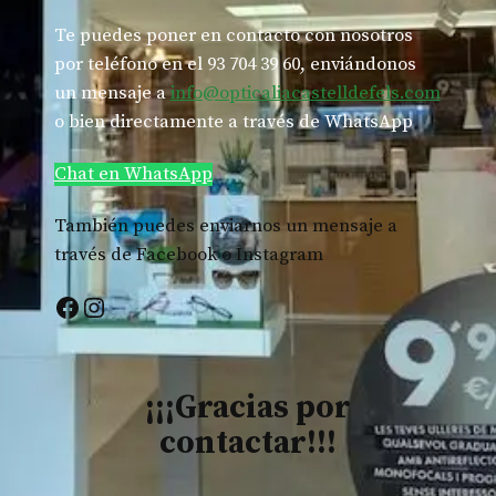
Te puedes poner en contacto con nosotros
por teléfono en el 93 704 39 60, enviándonos
un mensaje a
info@
opticaliacastelldefels.com
o bien directamente a través de WhatsApp
Chat en WhatsApp
También puedes enviarnos un mensaje a
través de Facebook o Instagram
Facebook
Instagram
¡¡¡Gracias por
contactar!!!