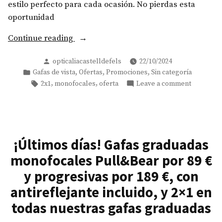
estilo perfecto para cada ocasión. No pierdas esta
oportunidad
«2ª
Continue reading
gafa
Posted
opticaliacastelldefels
22/10/2024
gratis»
by
Posted
,
,
,
Gafas de vista
Ofertas
Promociones
Sin categoría
in
Tags:
on
,
,
2x1
monofocales
oferta
Leave a comment
2ª
gafa
gratis
¡Últimos días! Gafas graduadas
monofocales Pull&Bear por 89 €
y progresivas por 189 €, con
antireflejante incluido, y 2×1 en
todas nuestras gafas graduadas