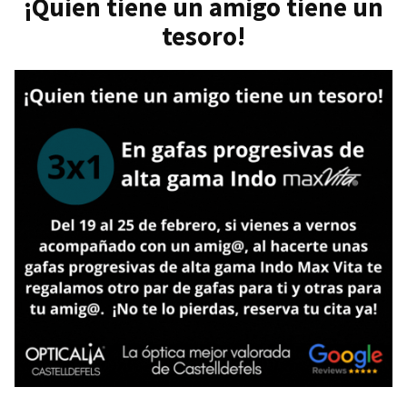
€
¡Quien tiene un amigo tiene un
Pull&Bea
y
tesoro!
por
progresivas
89
por
€
189
y
progresiv
€,
por
con
189
antireflejante
€,
incluido,
con
y
antireflej
incluido,
2×1
y
en
2×1
todas
en
nuestras
todas
gafas
nuestras
graduadas»
gafas
graduada