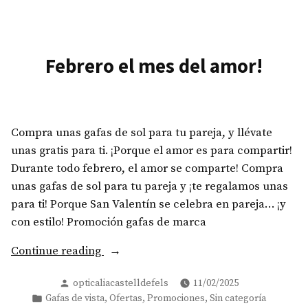
Febrero el mes del amor!
Compra unas gafas de sol para tu pareja, y llévate
unas gratis para ti. ¡Porque el amor es para compartir!
Durante todo febrero, el amor se comparte! Compra
unas gafas de sol para tu pareja y ¡te regalamos unas
para ti! Porque San Valentín se celebra en pareja… ¡y
con estilo! Promoción gafas de marca
«Febrero
Continue reading
el
Posted
opticaliacastelldefels
11/02/2025
mes
by
Posted
,
,
,
Gafas de vista
Ofertas
Promociones
Sin categoría
del