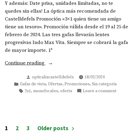
Y además: Date prisa, unidades limitadas, no te
quedes sin ellas! La óptica más recomendada de
Castelldefels Promoción «3×1 quien tiene un amigo
tiene un tesoro». Promoción válida desde el 19 al 25 de
febrero de 2024. Las tres gafas llevarán lentes
progresivas Indo Max Vita. Siempre se cobrará la gafa
de mayor importe. 1ª
«¡Quien
Continue reading
tiene
Posted
opticaliacastelldefels
18/02/2024
un
by
Posted
,
,
,
Gafas de vista
Ofertas
Promociones
Sin categoría
amigo
in
Tags:
on
,
,
2x1
monofocales
oferta
Leave a comment
tiene
¡Quien
un
tiene
tesoro!»
un
amigo
tiene
Paginación
1
2
3
Older posts
un