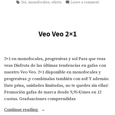
in
Tags:
on
,
,
2x1
monofocales
oferta
Leave a comment
amor!»
Febrero
el
mes
del
amor!
Veo Veo 2×1
2×1 en monofocales, progresivas y sol Para que veas
veas Disfruta de las últimas tendencias en gafas con
nuestro Veo Veo. 2×1 disponible en monofocales y
progresivas ¡y combínalas también con sol! Y además:
Date prisa, unidades limitadas, no te quedes sin ellas!
Promoción gafas de marca desde 9,95 €/mes en 12
cuotas. Graduaciones comprendidas
«Veo
Continue reading