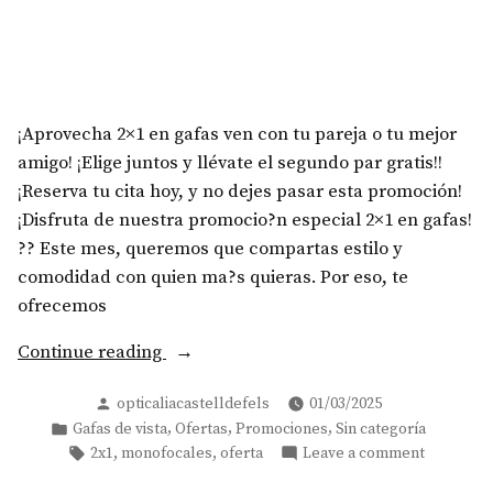
2
Gafas
Graduada
gafas,
Easy
un
Click-
sólo
2
¡Aprovecha 2×1 en gafas ven con tu pareja o tu mejor
precio!»
gafas,
amigo! ¡Elige juntos y llévate el segundo par gratis!!
un
¡Reserva tu cita hoy, y no dejes pasar esta promoción!
sólo
precio!
¡Disfruta de nuestra promocio?n especial 2×1 en gafas!
?? Este mes, queremos que compartas estilo y
comodidad con quien ma?s quieras. Por eso, te
ofrecemos
Continue reading
Posted
opticaliacastelldefels
01/03/2025
by
Posted
,
,
,
Gafas de vista
Ofertas
Promociones
Sin categoría
in
Tags:
on
,
,
2x1
monofocales
oferta
Leave a comment