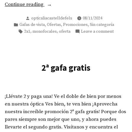
«¡Black
Continue reading
Friday
Posted
opticaliacastelldefels
08/11/2024
en
by
Posted
,
,
,
Gafas de vista
Ofertas
Promociones
Sin categoría
Opticalia
in
Tags:
on
,
,
2x1
monofocales
oferta
Leave a comment
Castelldefels!»
¡Black
Friday
en
Opticalia
Castellde
2ª gafa gratis
¡Llévate 2 y paga una! Ve el doble de bien por menos
en nuestra óptica Ves bien, te ven bien ¡Aprovecha
nuestra increíble promoción 2ª gafa gratis! Porque dos
pares siempre son mejor que uno, y ahora puedes
llevarte el segundo gratis. Visítanos y encuentra el