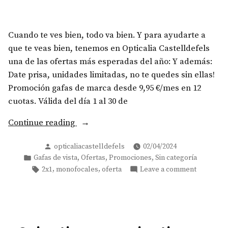
Cuando te ves bien, todo va bien. Y para ayudarte a
que te veas bien, tenemos en Opticalia Castelldefels
una de las ofertas más esperadas del año: Y además:
Date prisa, unidades limitadas, no te quedes sin ellas!
Promoción gafas de marca desde 9,95 €/mes en 12
cuotas. Válida del día 1 al 30 de
«¡Últimos
Continue reading
días!
Posted
opticaliacastelldefels
02/04/2024
Gafas
by
Posted
,
,
,
Gafas de vista
Ofertas
Promociones
Sin categoría
graduadas
in
Tags:
on
,
,
2x1
monofocales
oferta
Leave a comment
monofocales
¡Últimos
Pull&Bear
días!
por
Gafas
graduada
89
monofoca