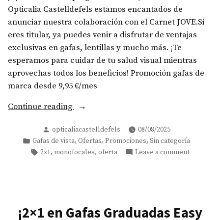
Opticalia Castelldefels estamos encantados de
anunciar nuestra colaboración con el Carnet JOVE.Si
eres titular, ya puedes venir a disfrutar de ventajas
exclusivas en gafas, lentillas y mucho más. ¡Te
esperamos para cuidar de tu salud visual mientras
aprovechas todos los beneficios! Promoción gafas de
marca desde 9,95 €/mes
Continue reading
Posted
opticaliacastelldefels
08/08/2025
by
Posted
,
,
,
Gafas de vista
Ofertas
Promociones
Sin categoría
in
Tags:
on
,
,
2x1
monofocales
oferta
Leave a comment
¡2×1 en Gafas Graduadas Easy