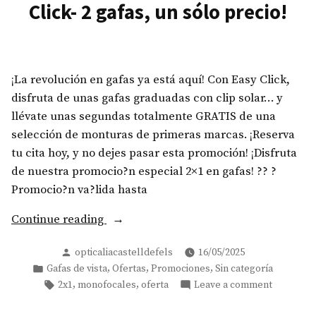
Click- 2 gafas, un sólo precio!
¡La revolución en gafas ya está aquí! Con Easy Click,
disfruta de unas gafas graduadas con clip solar… y
llévate unas segundas totalmente GRATIS de una
selección de monturas de primeras marcas. ¡Reserva
tu cita hoy, y no dejes pasar esta promoción! ¡Disfruta
de nuestra promocio?n especial 2×1 en gafas! ?? ?
Promocio?n va?lida hasta
«¡2×1
Continue reading
en
Posted
opticaliacastelldefels
16/05/2025
Gafas
by
Posted
,
,
,
Gafas de vista
Ofertas
Promociones
Sin categoría
Graduadas
in
Tags:
on
,
,
2x1
monofocales
oferta
Leave a comment
Easy
¡2×1
Click-
en