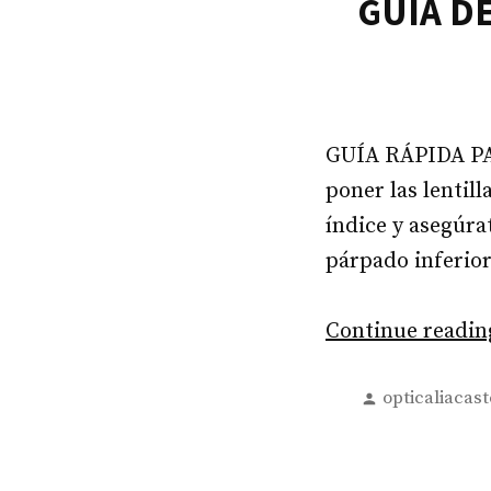
GUÍA D
GUÍA RÁPIDA PA
poner las lentill
índice y asegúra
párpado inferior
Continue readi
Posted
opticaliacast
by