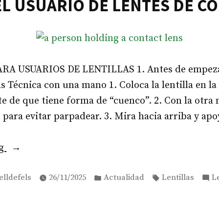
EL USUARIO DE LENTES DE C
RA USUARIOS DE LENTILLAS 1. Antes de empez
as Técnica con una mano 1. Coloca la lentilla en l
te de que tiene forma de “cuenco”. 2. Con la otra 
 para evitar parpadear. 3. Mira hacia arriba y apo
«GUÍA
ng
DEL
Posted
Tags:
USUARIO
elldefels
26/11/2025
Actualidad
Lentillas
L
in
DE
LENTES