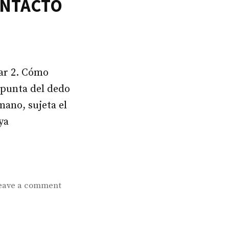
ONTACTO
ar 2. Cómo
a punta del dedo
mano, sujeta el
ya
on
eave a comment
GUÍA
DEL
USUARIO