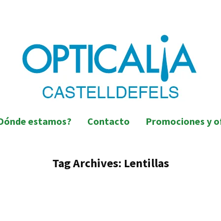
lorada de Castelldefels
efels
Dónde estamos?
Contacto
Promociones y o
Tag Archives:
Lentillas