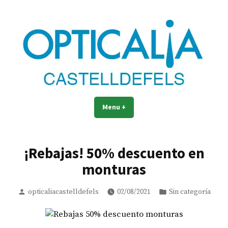
Skip
to
content
La óptica mejor valorada de
La óptica mejor valorada de Castelldefels
Menu
+
expanded
collapsed
Castelldefels
¡Rebajas! 50% descuento en
monturas
Posted
Posted
opticaliacastelldefels
02/08/2021
Sin categoría
by
in