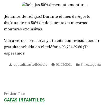
¡Estamos de rebajas! Durante el mes de Agosto
disfruta de un 50% de descuento en nuestras
monturas exclusivas.
Ven a vernos o reserva ya tu cita con revisión ocular
gratuita incluida en el teléfono 93 704 39 60 ¡Te
esperamos!
Posted
Posted
opticaliacastelldefels
02/08/2021
Sin categoría
by
in
Navegación
Previous
Previous Post
GAFAS INFANTILES
post:
de