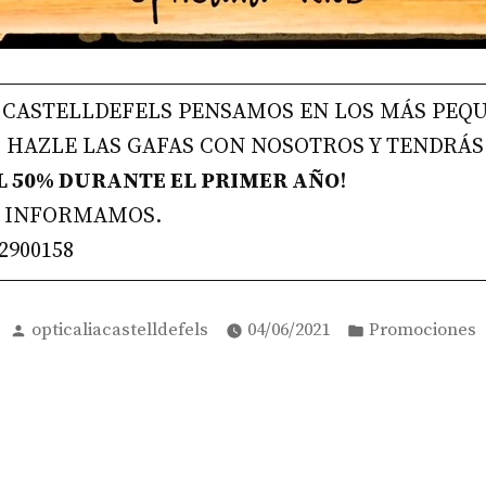
 CASTELLDEFELS PENSAMOS EN LOS MÁS PEQU
! HAZLE LAS GAFAS CON NOSOTROS Y TENDRÁS
L 50% DURANTE EL PRIMER AÑO
!
TE INFORMAMOS.
2900158
Posted
Posted
opticaliacastelldefels
04/06/2021
Promociones
by
in
ón
ous