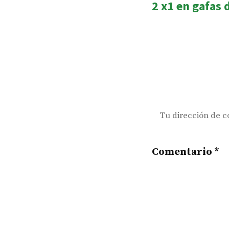
2 x1 en gafas
de
post:
entradas
Tu dirección de c
Comentario
*