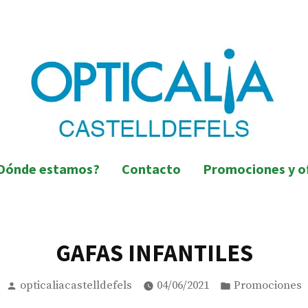
lorada de Castelldefels
efels
Dónde estamos?
Contacto
Promociones y o
GAFAS INFANTILES
Posted
Posted
opticaliacastelldefels
04/06/2021
Promociones
by
in