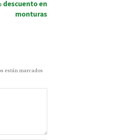
% descuento en
post:
monturas
os están marcados