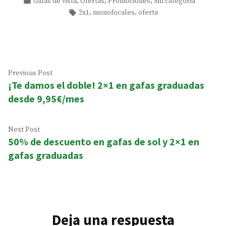
Posted
,
,
,
Gafas de vista
Ofertas
Promociones
Sin categoría
in
Tags:
,
,
2x1
monofocales
oferta
Navegación
Previous
Previous Post
¡Te damos el doble! 2×1 en gafas graduadas
post:
de
desde 9,95€/mes
entradas
Next
Next Post
50% de descuento en gafas de sol y 2×1 en
post:
gafas graduadas
Deja una respuesta