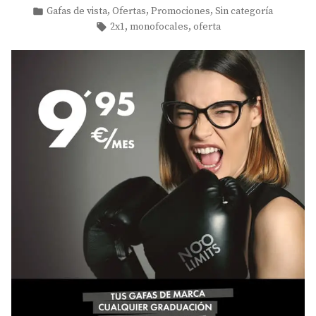
by
Posted
,
,
,
Gafas de vista
Ofertas
Promociones
Sin categoría
in
Tags:
,
,
2x1
monofocales
oferta