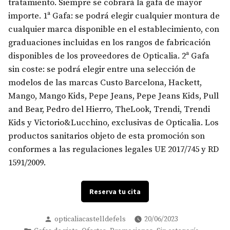
tratamiento. Siempre se cobrará la gafa de mayor
importe. 1ª Gafa: se podrá elegir cualquier montura de
cualquier marca disponible en el establecimiento, con
graduaciones incluidas en los rangos de fabricación
disponibles de los proveedores de Opticalia. 2ª Gafa
sin coste: se podrá elegir entre una selección de
modelos de las marcas Custo Barcelona, Hackett,
Mango, Mango Kids, Pepe Jeans, Pepe Jeans Kids, Pull
and Bear, Pedro del Hierro, TheLook, Trendi, Trendi
Kids y Victorio&Lucchino, exclusivas de Opticalia. Los
productos sanitarios objeto de esta promoción son
conformes a las regulaciones legales UE 2017/745 y RD
1591/2009.
Reserva tu cita
Posted
opticaliacastelldefels
20/06/2023
by