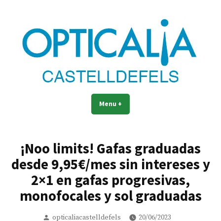
Skip
to
content
La óptica mejor valorada de
La óptica mejor valorada de Castelldefels
Menu
+
expanded
collapsed
Castelldefels
¡Noo limits! Gafas graduadas
desde 9,95€/mes sin intereses y
2×1 en gafas progresivas,
monofocales y sol graduadas
Posted
opticaliacastelldefels
20/06/2023