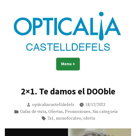
Skip
to
content
La óptica mejor valorada de
La óptica mejor valorada de Castelldefels
Menu
+
expanded
collapsed
Castelldefels
2×1. Te damos el DOOble
Posted
opticaliacastelldefels
18/12/2023
by
Posted
,
,
,
Gafas de vista
Ofertas
Promociones
Sin categoría
in
Tags:
,
,
2x1
monofocales
oferta