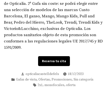
de Opticalia. 2ª Gafa sin coste: se podrá elegir entre
una selección de modelos de las marcas Custo
Barcelona, El ganso, Mango, Mango Kids, Pull and
Bear, Pedro del Hierro, TheLook, Trendi, Trendi Kids y
Victorio&Lucchino, exclusivas de Opticalia. Los
productos sanitarios objeto de esta promoción son
conformes a las regulaciones legales UE 2017/745 y RD
1591/2009.
Reserva tu cita
Posted
opticaliacastelldefels
18/12/2023
by
Posted
,
,
,
Gafas de vista
Ofertas
Promociones
Sin categoría
in
Tags:
,
,
2x1
monofocales
oferta