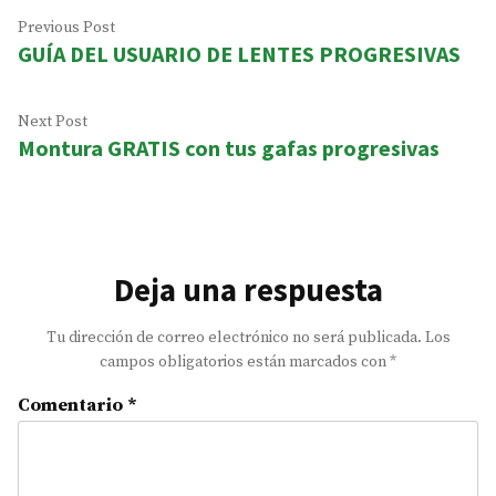
Navegación
Previous
Previous Post
GUÍA DEL USUARIO DE LENTES PROGRESIVAS
post:
de
entradas
Next
Next Post
Montura GRATIS con tus gafas progresivas
post:
Deja una respuesta
Tu dirección de correo electrónico no será publicada.
Los
campos obligatorios están marcados con
*
Comentario
*